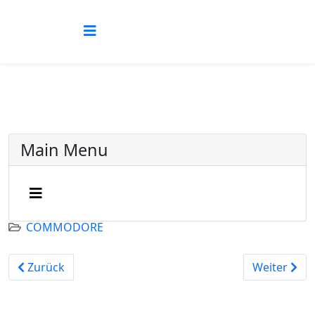
Main Menu
COMMODORE
Vorheriger Beitrag: SR-4148R
Nächster Be
Zurück
Weiter