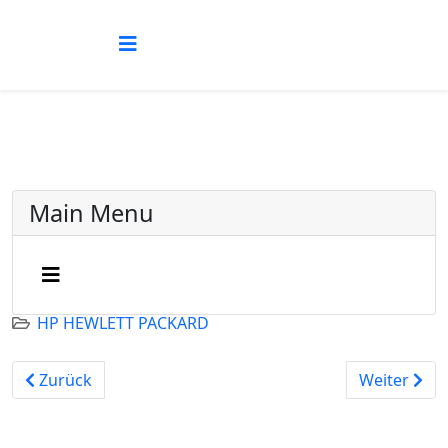
Main Menu
HP HEWLETT PACKARD
Vorheriger Beitrag: HP-25
Nächster Be
Zurück
Weiter